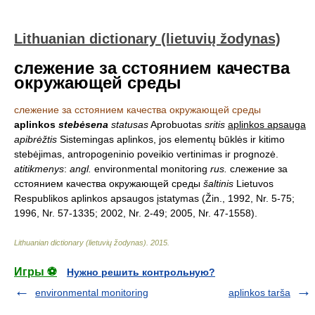
Lithuanian dictionary (lietuvių žodynas)
слежение за сстоянием качества
окружающей среды
слежение за сстоянием качества окружающей среды
aplinkos
stebėsena
statusas
Aprobuotas
sritis
aplinkos apsauga
apibrėžtis
Sistemingas aplinkos, jos elementų būklės ir kitimo
stebėjimas, antropogeninio poveikio vertinimas ir prognozė.
atitikmenys
:
angl.
environmental monitoring
rus.
слежение за
сстоянием качества окружающей среды
šaltinis
Lietuvos
Respublikos aplinkos apsaugos įstatymas (Žin., 1992, Nr. 5-75;
1996, Nr. 57-1335; 2002, Nr. 2-49; 2005, Nr. 47-1558).
Lithuanian dictionary (lietuvių žodynas)
.
2015
.
Игры ⚽
Нужно решить контрольную?
environmental monitoring
aplinkos tarša