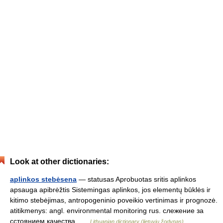
Look at other dictionaries:
aplinkos stebėsena
— statusas Aprobuotas sritis aplinkos
apsauga apibrėžtis Sistemingas aplinkos, jos elementų būklės ir
kitimo stebėjimas, antropogeninio poveikio vertinimas ir prognozė.
atitikmenys: angl. environmental monitoring rus. слежение за
сстоянием качества …
Lithuanian dictionary (lietuvių žodynas)