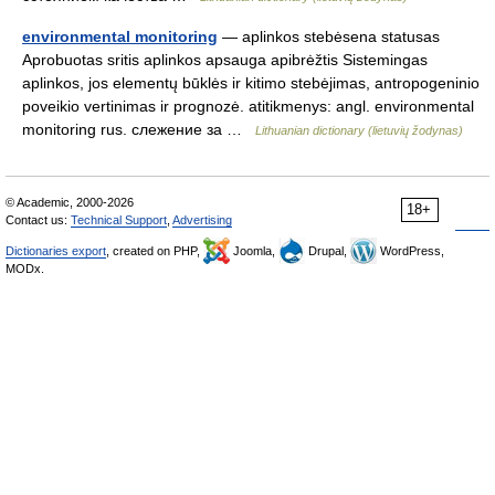
environmental monitoring
— aplinkos stebėsena statusas
Aprobuotas sritis aplinkos apsauga apibrėžtis Sistemingas
aplinkos, jos elementų būklės ir kitimo stebėjimas, antropogeninio
poveikio vertinimas ir prognozė. atitikmenys: angl. environmental
monitoring rus. слежение за …
Lithuanian dictionary (lietuvių žodynas)
© Academic, 2000-2026
18+
Contact us:
Technical Support
,
Advertising
Dictionaries export
, created on PHP,
Joomla,
Drupal,
WordPress,
MODx.